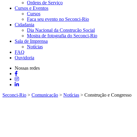
Ordens de Serviço
Cursos e Eventos
Cursos
Faça seu evento no Seconci-Rio
Cidadania
Dia Nacional da Construção Social
Mostra de fotografia do Seconci-Rio
Sala de Imprensa
Notícias
FAQ
Ouvidoria
Nossas redes
Seconci-Rio
>
Comunicação
>
Notícias
>
Construção e Congresso
discutem caminhos para geração de 900 mil empregos
Construção e Congresso
discutem caminhos para