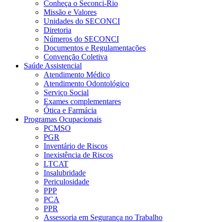
Conheça o Seconci-Rio
Missão e Valores
Unidades do SECONCI
Diretoria
Números do SECONCI
Documentos e Regulamentações
Convenção Coletiva
Saúde Assistencial
Atendimento Médico
Atendimento Odontológico
Serviço Social
Exames complementares
Ótica e Farmácia
Programas Ocupacionais
PCMSO
PGR
Inventário de Riscos
Inexistência de Riscos
LTCAT
Insalubridade
Periculosidade
PPP
PCA
PPR
Assessoria em Segurança no Trabalho