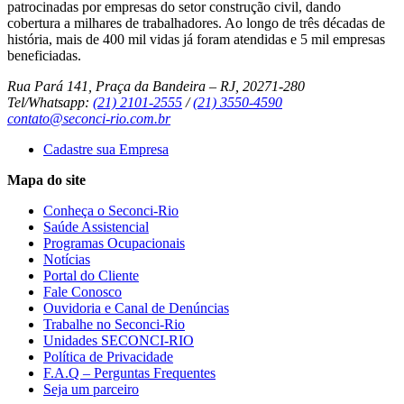
patrocinadas por empresas do setor construção civil, dando
cobertura a milhares de trabalhadores. Ao longo de três décadas de
história, mais de 400 mil vidas já foram atendidas e 5 mil empresas
beneficiadas.
Rua Pará 141, Praça da Bandeira – RJ, 20271-280
Tel/Whatsapp:
(21) 2101-2555
/
(21) 3550-4590
contato@seconci-rio.com.br
Cadastre sua Empresa
Mapa do site
Conheça o Seconci-Rio
Saúde Assistencial
Programas Ocupacionais
Notícias
Portal do Cliente
Fale Conosco
Ouvidoria e Canal de Denúncias
Trabalhe no Seconci-Rio
Unidades SECONCI-RIO
Política de Privacidade
F.A.Q – Perguntas Frequentes
Seja um parceiro