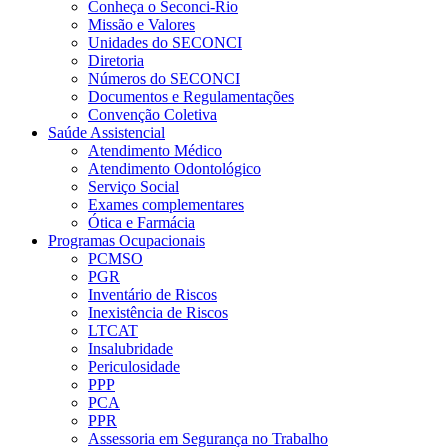
Conheça o Seconci-Rio
Missão e Valores
Unidades do SECONCI
Diretoria
Números do SECONCI
Documentos e Regulamentações
Convenção Coletiva
Saúde Assistencial
Atendimento Médico
Atendimento Odontológico
Serviço Social
Exames complementares
Ótica e Farmácia
Programas Ocupacionais
PCMSO
PGR
Inventário de Riscos
Inexistência de Riscos
LTCAT
Insalubridade
Periculosidade
PPP
PCA
PPR
Assessoria em Segurança no Trabalho