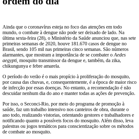
ordem do dia
Ainda que o coronavírus esteja no foco das atenções em todo
mundo, o combate à dengue não pode ser deixado de lado. Na
última sexta-feira (28), o Ministério da Saúde anunciou que, nas sete
primeiras semanas de 2020, houve 181.670 casos de dengue no
Brasil, sendo 105 mil nas primeiras cinco semanas. São números
alarmantes, que mostram a importância de se
combater o
Aedes
aegypti,
mosquito transmissor da dengue e, também, da zika,
chikungunya e febre amarela.
O período do verão é o mais propício à proliferação do mosquito,
por causa das chuvas, e, consequentemente, é a época de maior risco
de infecção por essas doenças. No entanto, a recomendação é não
descuidar nenhum dia do ano e manter todas as ações de prevenção.
Por isso, o Seconci-Rio, por meio do
programa de promoção à
saúde,
faz um trabalho intensivo nos canteiros de obra, durante o
ano todo, realizando vistorias, orientando gestores e trabalhadores e
notificando quanto a possíveis focos do mosquito. Além disso, leva
palestras ou jogos temáticos para conscientização sobre os métodos
de combate ao mosquito.