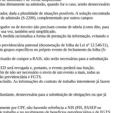
as diretamente na admissão, quando for o caso, sendo desnecessário
dor, dada a pluralidade de situações possíveis. A solução encontrada
nto de admissão (S-2200), complementado por outros campos
ador ou de terceiro não precisam constar de tabela (como dito, para
 sua vez, também será simplificado.
A medida racionaliza a forma de prestação da informação, evitando o
previdenciária patronal (desoneração de folha da Lei nº 12.546/11),
em grupos específicos no próprio evento de fechamento da folha (S-
eixarão de compor a RAIS, não serão necessárias para a substituição
ED será revogada e, portanto, o evento perderá sua função.
m de não ser necessário o envio de um evento a mais, todas as
ção previdenciária e FGTS.
cluído. As informações do contrato de trabalho intermitente já fazem
undante, desnecessária para a substituição de obrigações ou que já
ivamente por CPF, não havendo referência a NIS (PIS, PASEP ou
 de trabalho e no recebimento de benefícios previdenciários e de FGTS