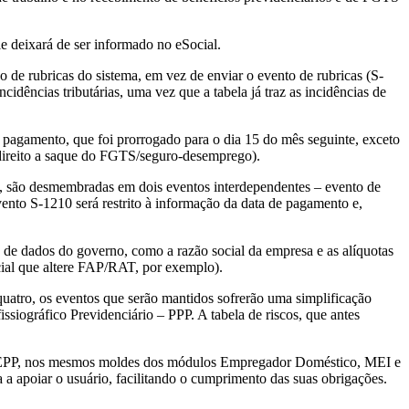
le deixará de ser informado no eSocial.
o de rubricas do sistema, em vez de enviar o evento de rubricas (S-
cidências tributárias, uma vez que a tabela já traz as incidências de
 pagamento, que foi prorrogado para o dia 15 do mês seguinte, exceto
 direito a saque do FGTS/seguro-desemprego).
l, são desmembradas em dois eventos interdependentes – evento de
nto S-1210 será restrito à informação da data de pagamento e,
de dados do governo, como a razão social da empresa e as alíquotas
cial que altere FAP/RAT, por exemplo).
uatro, os eventos que serão mantidos sofrerão uma simplificação
siográfico Previdenciário – PPP. A tabela de riscos, que antes
e EPP, nos mesmos moldes dos módulos Empregador Doméstico, MEI e
a apoiar o usuário, facilitando o cumprimento das suas obrigações.