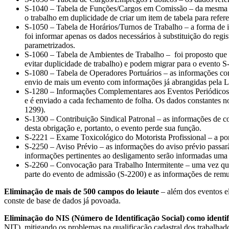
S-1040 – Tabela de Funções/Cargos em Comissão – da mesma for
o trabalho em duplicidade de criar um item de tabela para refer
S-1050 – Tabela de Horários/Turnos de Trabalho – a forma de in
foi informar apenas os dados necessários à substituição do re
parametrizados.
S-1060 – Tabela de Ambientes de Trabalho – foi proposto que a
evitar duplicidade de trabalho) e podem migrar para o evento 
S-1080 – Tabela de Operadores Portuários – as informações con
envio de mais um evento com informações já abrangidas pela Lo
S-1280 – Informações Complementares aos Eventos Periódicos – e
e é enviado a cada fechamento de folha. Os dados constantes n
1299).
S-1300 – Contribuição Sindical Patronal – as informações de co
desta obrigação e, portanto, o evento perde sua função.
S-2221 – Exame Toxicológico do Motorista Profissional – a por
S-2250 – Aviso Prévio – as informações do aviso prévio passar
informações pertinentes ao desligamento serão informadas uma 
S-2260 – Convocação para Trabalho Intermitente – uma vez que 
parte do evento de admissão (S-2200) e as informações de re
Eliminação de mais de 500 campos do leiaute
– além dos eventos el
conste de base de dados já povoada.
Eliminação do NIS (Número de Identificação Social) como identi
NIT), mitigando os problemas na qualificação cadastral dos trabalhad