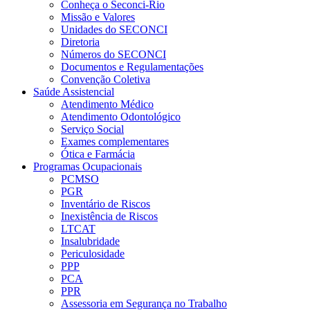
Conheça o Seconci-Rio
Missão e Valores
Unidades do SECONCI
Diretoria
Números do SECONCI
Documentos e Regulamentações
Convenção Coletiva
Saúde Assistencial
Atendimento Médico
Atendimento Odontológico
Serviço Social
Exames complementares
Ótica e Farmácia
Programas Ocupacionais
PCMSO
PGR
Inventário de Riscos
Inexistência de Riscos
LTCAT
Insalubridade
Periculosidade
PPP
PCA
PPR
Assessoria em Segurança no Trabalho