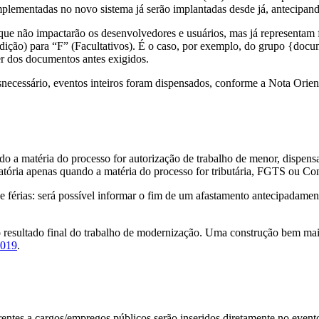
mplementadas no novo sistema já serão implantadas desde já, antecipan
ue não impactarão os desenvolvedores e usuários, mas já representam f
ição) para “F” (Facultativos). É o caso, por exemplo, do grupo {docu
r dos documentos antes exigidos.
cessário, eventos inteiros foram dispensados, conforme a Nota Orienta
o a matéria do processo for autorização de trabalho de menor, dispens
atória apenas quando a matéria do processo for tributária, FGTS ou Con
 férias: será possível informar o fim de um afastamento antecipadamente
 o resultado final do trabalho de modernização. Uma construção bem ma
2019
.
ntes a cargos/empregos públicos serão inseridos diretamente no evento