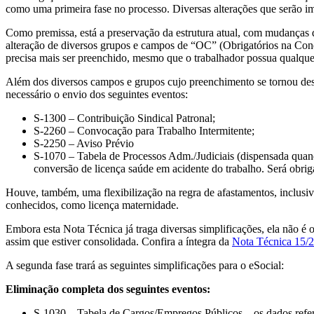
como uma primeira fase no processo. Diversas alterações que serão i
Como premissa, está a preservação da estrutura atual, com mudanças q
alteração de diversos grupos e campos de “OC” (Obrigatórios na Cond
precisa mais ser preenchido, mesmo que o trabalhador possua qualque
Além dos diversos campos e grupos cujo preenchimento se tornou desne
necessário o envio dos seguintes eventos:
S-1300 – Contribuição Sindical Patronal;
S-2260 – Convocação para Trabalho Intermitente;
S-2250 – Aviso Prévio
S-1070 – Tabela de Processos Adm./Judiciais (dispensada quand
conversão de licença saúde em acidente do trabalho. Será obrig
Houve, também, uma flexibilização na regra de afastamentos, inclusive
conhecidos, como licença maternidade.
Embora esta Nota Técnica já traga diversas simplificações, ela não é
assim que estiver consolidada. Confira a íntegra da
Nota Técnica 15/
A segunda fase trará as seguintes simplificações para o eSocial:
Eliminação completa dos seguintes eventos:
S-1030 – Tabela de Cargos/Empregos Públicos – os dados refere