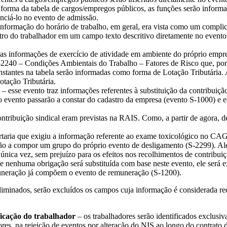
ma da tabela de cargos/empregos públicos, as funções serão informad
enciá-lo no evento de admissão.
formação do horário de trabalho, em geral, era vista como um complica
gistro do trabalhador em um campo texto descritivo diretamente no eve
s informações de exercício de atividade em ambiente do próprio empreg
S-2240 – Condições Ambientais do Trabalho – Fatores de Risco que, por
stantes na tabela serão informadas como forma de Lotação Tributária. 
tação Tributária.
sse evento traz informações referentes à substituição da contribuição 
o evento passarão a constar do cadastro da empresa (evento S-1000) e 
ntribuição sindical eram previstas na RAIS. Como, a partir de agora, d
taria que exigiu a informação referente ao exame toxicológico no CAG
ão a compor um grupo do próprio evento de desligamento (S-2299). Alé
única vez, sem prejuízo para os efeitos nos recolhimentos de contribui
nenhuma obrigação será substituída com base neste evento, ele será ex
muneração já compõem o evento de remuneração (S-1200).
iminados, serão excluídos os campos cuja informação é considerada red
ficação do trabalhador
– os trabalhadores serão identificados exclus
ores, na rejeição de eventos por alteração do NIS ao longo do contrato