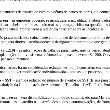
s naturezas de rubrica de crédito e débito de banco de horas, e o contro
presa
– as empresas poderão, se assim desejarem, utilizar a tabela padrã
 sua tabela de rubricas, terão mais segurança jurídica na questão das in
 a tabela própria terão a referência “oficial” sobre as incidências.
rão prazo unificado, coincidente com o prazo de fechamento da folha de
que gera direito a auxílio-doença e desligamento por motivo que gera
 (S-1210)
– as informações da folha de pagamento, que na versão atua
mplantação do novo sistema, informadas apenas no evento S-1200. O eve
 pensão alimentícia.
formações foram consideradas redundantes, por já constarem em bases 
quando houver modificação individualizada – um caso de processo judi
o – SST
– além da redução do número de eventos de SST de seis para q
stituição da Comunicação de Acidente de Trabalho – CAT e Perfil Profis
s empresas
– será disponibilizado um módulo simplificado para ME 
rramentas de auxílio na inserção dos dados e automatizações, de forma 