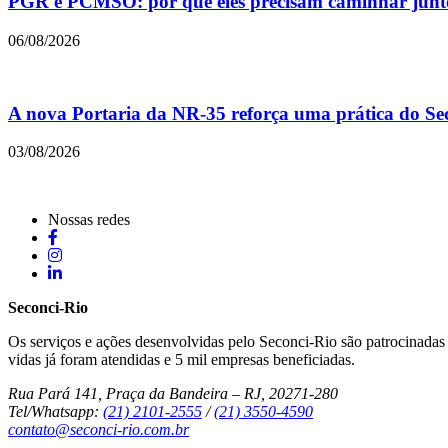
PGR e PCMSO: por que eles precisam caminhar junt
06/08/2026
A nova Portaria da NR-35 reforça uma prática do Sec
03/08/2026
Nossas redes
Seconci-Rio
Os serviços e ações desenvolvidas pelo Seconci-Rio são patrocinadas p
vidas já foram atendidas e 5 mil empresas beneficiadas.
Rua Pará 141, Praça da Bandeira – RJ, 20271-280
Tel/Whatsapp:
(21) 2101-2555
/
(21) 3550-4590
contato@seconci-rio.com.br