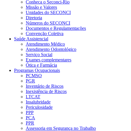
Conheça o Seconci-Rio
Missão e Valores
Unidades do SECONCI
Diretoria
Números do SECONCI
Documentos e Regulamentações
Convenção Coletiva
Saúde Assistencial
Atendimento Médico
Atendimento Odontológico
Serviço Social
Exames complementares
Ótica e Farmácia
Programas Ocupacionais
PCMSO
PGR
Inventário de Riscos
Inexistência de Riscos
LTCAT
Insalubridade
Periculosidade
PPP
PCA
PPR
Assessoria em Segurança no Trabalho