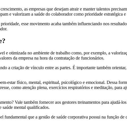
crescimento, as empresas que desejam atrair e manter talentos precis
cupam e valorizam a saúde do colaborador como prioridade estratégica 
 prioridade, esse movimento acaba também influenciando nos resultad
ador.
e?
el e otimizada no ambiente de trabalho como, por exemplo, a valoriza
 valores da empresa na hora da contratação de funcionários.
indo a criação de vínculo entre as partes. É importante também orientar,
em-estar físico, mental, espiritual, psicológico e emocional. Dessa fo
se, como atenção plena, exercícios respiratórios e meditação, para aju
amento? Vale também fornecer aos gestores treinamentos para ajudá-los 
e saúde mental qualificados.
 fundamental que a gestão de saúde corporativa possui na função de cu