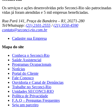
Os serviços e ações desenvolvidas pelo Seconci-Rio são patrocinadas p
vidas já foram atendidas e 5 mil empresas beneficiadas.
Rua Pará 141, Praça da Bandeira – RJ, 20271-280
Tel/Whatsapp:
(21) 2101-2555
/
(21) 3550-4590
contato@seconci-rio.com.br
Cadastre sua Empresa
Mapa do site
Conheça o Seconci-Rio
Saúde Assistencial
Programas Ocupacionais
Notícias
Portal do Cliente
Fale Conosco
Ouvidoria e Canal de Denúncias
Trabalhe no Seconci-Rio
Unidades SECONCI-RIO
Política de Privacidade
F.A.Q – Perguntas Frequentes
Seja um parceiro