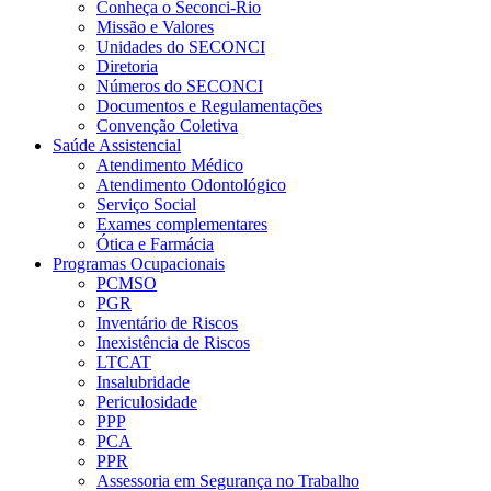
Conheça o Seconci-Rio
Missão e Valores
Unidades do SECONCI
Diretoria
Números do SECONCI
Documentos e Regulamentações
Convenção Coletiva
Saúde Assistencial
Atendimento Médico
Atendimento Odontológico
Serviço Social
Exames complementares
Ótica e Farmácia
Programas Ocupacionais
PCMSO
PGR
Inventário de Riscos
Inexistência de Riscos
LTCAT
Insalubridade
Periculosidade
PPP
PCA
PPR
Assessoria em Segurança no Trabalho