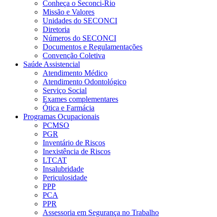
Conheça o Seconci-Rio
Missão e Valores
Unidades do SECONCI
Diretoria
Números do SECONCI
Documentos e Regulamentações
Convenção Coletiva
Saúde Assistencial
Atendimento Médico
Atendimento Odontológico
Serviço Social
Exames complementares
Ótica e Farmácia
Programas Ocupacionais
PCMSO
PGR
Inventário de Riscos
Inexistência de Riscos
LTCAT
Insalubridade
Periculosidade
PPP
PCA
PPR
Assessoria em Segurança no Trabalho