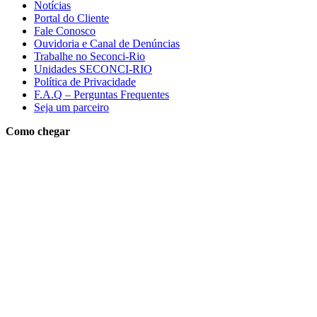
Notícias
Portal do Cliente
Fale Conosco
Ouvidoria e Canal de Denúncias
Trabalhe no Seconci-Rio
Unidades SECONCI-RIO
Política de Privacidade
F.A.Q – Perguntas Frequentes
Seja um parceiro
Como chegar