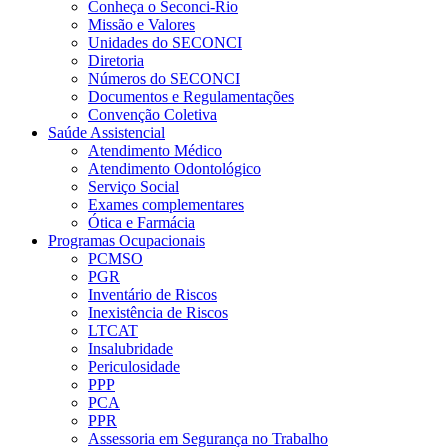
Conheça o Seconci-Rio
Missão e Valores
Unidades do SECONCI
Diretoria
Números do SECONCI
Documentos e Regulamentações
Convenção Coletiva
Saúde Assistencial
Atendimento Médico
Atendimento Odontológico
Serviço Social
Exames complementares
Ótica e Farmácia
Programas Ocupacionais
PCMSO
PGR
Inventário de Riscos
Inexistência de Riscos
LTCAT
Insalubridade
Periculosidade
PPP
PCA
PPR
Assessoria em Segurança no Trabalho