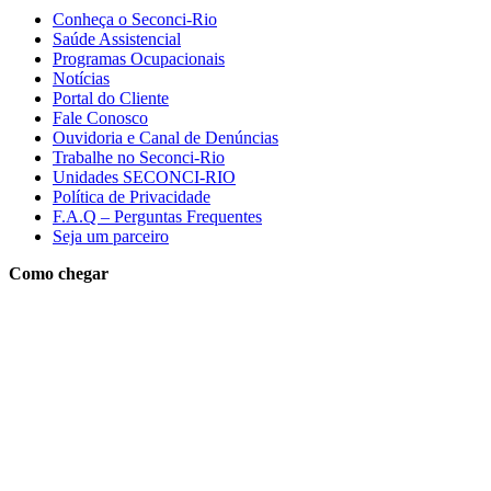
Conheça o Seconci-Rio
Saúde Assistencial
Programas Ocupacionais
Notícias
Portal do Cliente
Fale Conosco
Ouvidoria e Canal de Denúncias
Trabalhe no Seconci-Rio
Unidades SECONCI-RIO
Política de Privacidade
F.A.Q – Perguntas Frequentes
Seja um parceiro
Como chegar