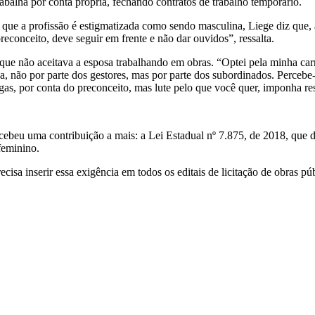
rabalha por conta própria, fechando contratos de trabalho temporário.
 que a profissão é estigmatizada como sendo masculina, Liege diz que, 
econceito, deve seguir em frente e não dar ouvidos”, ressalta.
que não aceitava a esposa trabalhando em obras. “Optei pela minha carr
a, não por parte dos gestores, mas por parte dos subordinados. Perceb
gas, por conta do preconceito, mas lute pelo que você quer, imponha resp
ebeu uma contribuição a mais: a Lei Estadual nº 7.875, de 2018, que 
feminino.
recisa inserir essa exigência em todos os editais de licitação de obras 