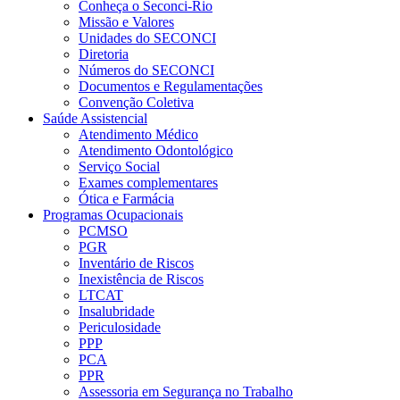
Conheça o Seconci-Rio
Missão e Valores
Unidades do SECONCI
Diretoria
Números do SECONCI
Documentos e Regulamentações
Convenção Coletiva
Saúde Assistencial
Atendimento Médico
Atendimento Odontológico
Serviço Social
Exames complementares
Ótica e Farmácia
Programas Ocupacionais
PCMSO
PGR
Inventário de Riscos
Inexistência de Riscos
LTCAT
Insalubridade
Periculosidade
PPP
PCA
PPR
Assessoria em Segurança no Trabalho