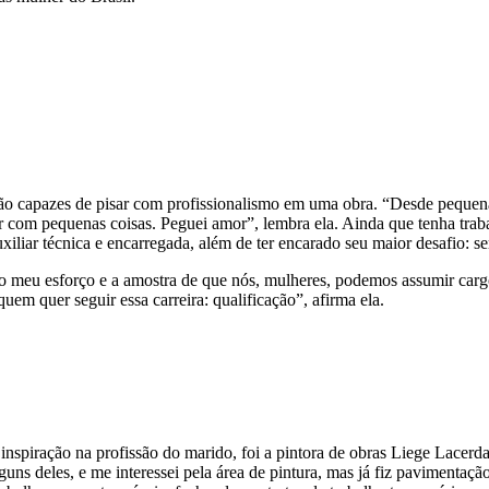
o capazes de pisar com profissionalismo em uma obra. “Desde pequena 
dar com pequenas coisas. Peguei amor”, lembra ela. Ainda que tenha tra
uxiliar técnica e encarregada, além de ter encarado seu maior desafio: 
 o meu esforço e a amostra de que nós, mulheres, podemos assumir carg
uem quer seguir essa carreira: qualificação”, afirma ela.
spiração na profissão do marido, foi a pintora de obras Liege Lacerda
guns deles, e me interessei pela área de pintura, mas já fiz pavimentaç