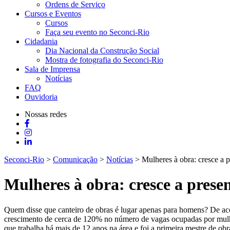
Ordens de Serviço
Cursos e Eventos
Cursos
Faça seu evento no Seconci-Rio
Cidadania
Dia Nacional da Construção Social
Mostra de fotografia do Seconci-Rio
Sala de Imprensa
Notícias
FAQ
Ouvidoria
Nossas redes
Seconci-Rio
>
Comunicação
>
Notícias
>
Mulheres à obra: cresce a p
Mulheres à obra: cresce a prese
Quem disse que canteiro de obras é lugar apenas para homens? De acor
crescimento de cerca de 120% no número de vagas ocupadas por mulher
que trabalha há mais de 12 anos na área e foi a primeira mestre de obr