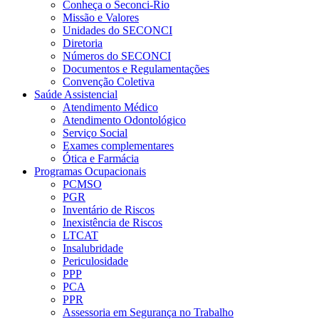
Conheça o Seconci-Rio
Missão e Valores
Unidades do SECONCI
Diretoria
Números do SECONCI
Documentos e Regulamentações
Convenção Coletiva
Saúde Assistencial
Atendimento Médico
Atendimento Odontológico
Serviço Social
Exames complementares
Ótica e Farmácia
Programas Ocupacionais
PCMSO
PGR
Inventário de Riscos
Inexistência de Riscos
LTCAT
Insalubridade
Periculosidade
PPP
PCA
PPR
Assessoria em Segurança no Trabalho