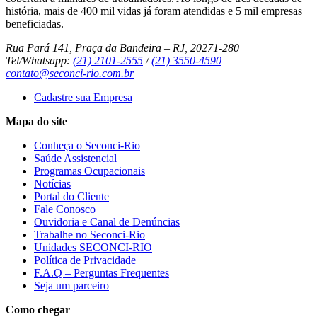
história, mais de 400 mil vidas já foram atendidas e 5 mil empresas
beneficiadas.
Rua Pará 141, Praça da Bandeira – RJ, 20271-280
Tel/Whatsapp:
(21) 2101-2555
/
(21) 3550-4590
contato@seconci-rio.com.br
Cadastre sua Empresa
Mapa do site
Conheça o Seconci-Rio
Saúde Assistencial
Programas Ocupacionais
Notícias
Portal do Cliente
Fale Conosco
Ouvidoria e Canal de Denúncias
Trabalhe no Seconci-Rio
Unidades SECONCI-RIO
Política de Privacidade
F.A.Q – Perguntas Frequentes
Seja um parceiro
Como chegar