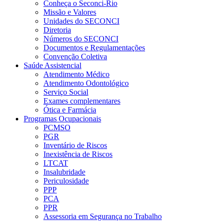
Conheça o Seconci-Rio
Missão e Valores
Unidades do SECONCI
Diretoria
Números do SECONCI
Documentos e Regulamentações
Convenção Coletiva
Saúde Assistencial
Atendimento Médico
Atendimento Odontológico
Serviço Social
Exames complementares
Ótica e Farmácia
Programas Ocupacionais
PCMSO
PGR
Inventário de Riscos
Inexistência de Riscos
LTCAT
Insalubridade
Periculosidade
PPP
PCA
PPR
Assessoria em Segurança no Trabalho