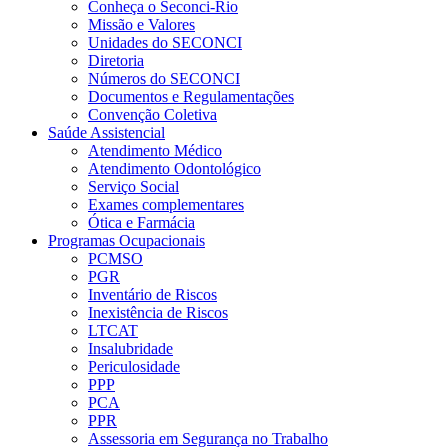
Conheça o Seconci-Rio
Missão e Valores
Unidades do SECONCI
Diretoria
Números do SECONCI
Documentos e Regulamentações
Convenção Coletiva
Saúde Assistencial
Atendimento Médico
Atendimento Odontológico
Serviço Social
Exames complementares
Ótica e Farmácia
Programas Ocupacionais
PCMSO
PGR
Inventário de Riscos
Inexistência de Riscos
LTCAT
Insalubridade
Periculosidade
PPP
PCA
PPR
Assessoria em Segurança no Trabalho