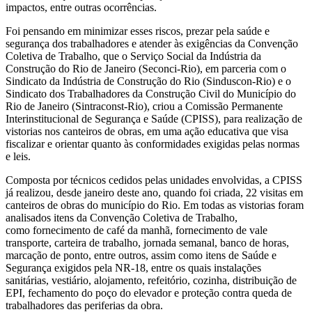
impactos, entre outras ocorrências.
Foi pensando em minimizar esses riscos, prezar pela saúde e
segurança dos trabalhadores e atender às exigências da Convenção
Coletiva de Trabalho, que o Serviço Social da Indústria da
Construção do Rio de Janeiro (Seconci-Rio), em parceria com o
Sindicato da Indústria de Construção do Rio (Sinduscon-Rio) e o
Sindicato dos Trabalhadores da Construção Civil do Município do
Rio de Janeiro (Sintraconst-Rio), criou a Comissão Permanente
Interinstitucional de Segurança e Saúde (CPISS), para realização de
vistorias nos canteiros de obras, em uma ação educativa que visa
fiscalizar e orientar quanto às conformidades exigidas pelas normas
e leis.
Composta por técnicos cedidos pelas unidades envolvidas, a CPISS
já realizou, desde janeiro deste ano, quando foi criada, 22 visitas em
canteiros de obras do município do Rio. Em todas as vistorias foram
analisados itens da Convenção Coletiva de Trabalho,
como fornecimento de café da manhã, fornecimento de vale
transporte, carteira de trabalho, jornada semanal, banco de horas,
marcação de ponto, entre outros, assim como itens de Saúde e
Segurança exigidos pela NR-18, entre os quais instalações
sanitárias, vestiário, alojamento, refeitório, cozinha, distribuição de
EPI, fechamento do poço do elevador e proteção contra queda de
trabalhadores das periferias da obra.