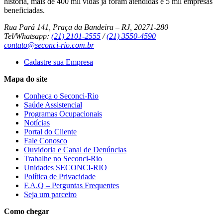
história, mais de 400 mil vidas já foram atendidas e 5 mil empresas
beneficiadas.
Rua Pará 141, Praça da Bandeira – RJ, 20271-280
Tel/Whatsapp:
(21) 2101-2555
/
(21) 3550-4590
contato@seconci-rio.com.br
Cadastre sua Empresa
Mapa do site
Conheça o Seconci-Rio
Saúde Assistencial
Programas Ocupacionais
Notícias
Portal do Cliente
Fale Conosco
Ouvidoria e Canal de Denúncias
Trabalhe no Seconci-Rio
Unidades SECONCI-RIO
Política de Privacidade
F.A.Q – Perguntas Frequentes
Seja um parceiro
Como chegar