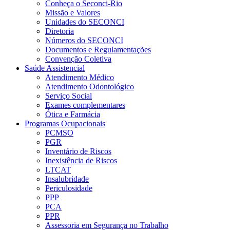
Conheça o Seconci-Rio
Missão e Valores
Unidades do SECONCI
Diretoria
Números do SECONCI
Documentos e Regulamentações
Convenção Coletiva
Saúde Assistencial
Atendimento Médico
Atendimento Odontológico
Serviço Social
Exames complementares
Ótica e Farmácia
Programas Ocupacionais
PCMSO
PGR
Inventário de Riscos
Inexistência de Riscos
LTCAT
Insalubridade
Periculosidade
PPP
PCA
PPR
Assessoria em Segurança no Trabalho