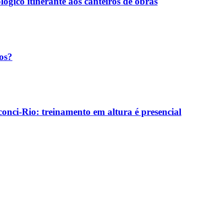
ógico itinerante aos canteiros de obras
os?
onci-Rio: treinamento em altura é presencial