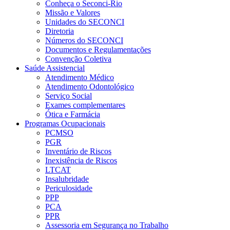
Conheça o Seconci-Rio
Missão e Valores
Unidades do SECONCI
Diretoria
Números do SECONCI
Documentos e Regulamentações
Convenção Coletiva
Saúde Assistencial
Atendimento Médico
Atendimento Odontológico
Serviço Social
Exames complementares
Ótica e Farmácia
Programas Ocupacionais
PCMSO
PGR
Inventário de Riscos
Inexistência de Riscos
LTCAT
Insalubridade
Periculosidade
PPP
PCA
PPR
Assessoria em Segurança no Trabalho