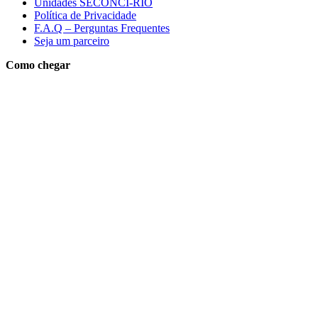
Unidades SECONCI-RIO
Política de Privacidade
F.A.Q – Perguntas Frequentes
Seja um parceiro
Como chegar