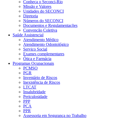
Conheça o Seconci-Rio
Missão e Valores
Unidades do SECONCI
Diretoria
Números do SECONCI
Documentos e Regulamentações
Convenção Coletiva
Saúde Assistencial
Atendimento Médico
Atendimento Odontológico
Serviço Social
Exames complementares
Ótica e Farmácia
Programas Ocupacionais
PCMSO
PGR
Inventário de Riscos
Inexistência de Riscos
LTCAT
Insalubridade
Periculosidade
PPP
PCA
PPR
Assessoria em Segurança no Trabalho