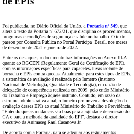
de EPIs
Foi publicada, no Diário Oficial da União, a
Portaria nº 549
,
que
altera o texto da Portaria nº 672/21, que disciplina os procedimentos,
programas e condições de segurança e saúde no trabalho. O texto
passou por Consulta Pública no Portal Participa+Brasil, nos meses
de dezembro de 2021 e janeiro de 2022.
Entre os destaques, o documento traz informações no Anexo III-A
quanto ao RGCEPI (Regulamento Geral de Certificação de EPI),
com as informações específicas para capacetes, luvas isolante de
borracha e EPIs contra quedas. Atualmente, para estes tipos de EPIs,
a sistemática de avaliação é realizada pelo Inmetro (Instituto
Nacional de Metrologia, Qualidade e Tecnologia), em razão de
delegação de competência realizada em 2009, pelo então Ministério
do Trabalho e Emprego àquele instituto. Contudo, em razão da
estrutura administrativa atual, o Inmetro promoveu a devolução da
avaliação desses EPIs ao atual Ministério do Trabalho e Previdência.
“Entendo que as mudanças são boas para a agilidade de emissão do
CA e para a melhoria da qualidade do EPI”, destaca o diretor
executivo da Animaseg Raul Casanova Jr.
De acordo com a Portaria, para se adequar aos regulamentos