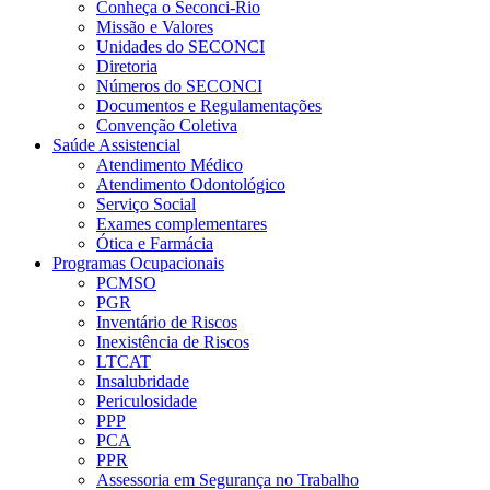
Conheça o Seconci-Rio
Missão e Valores
Unidades do SECONCI
Diretoria
Números do SECONCI
Documentos e Regulamentações
Convenção Coletiva
Saúde Assistencial
Atendimento Médico
Atendimento Odontológico
Serviço Social
Exames complementares
Ótica e Farmácia
Programas Ocupacionais
PCMSO
PGR
Inventário de Riscos
Inexistência de Riscos
LTCAT
Insalubridade
Periculosidade
PPP
PCA
PPR
Assessoria em Segurança no Trabalho