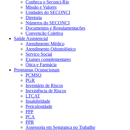
Conheça o Seconci-Rio
Missão e Valores
Unidades do SECONCI
Diretoria
Números do SECONCI
Documentos e Regulamentações
Convenção Coletiva
Saúde Assistencial
Atendimento Médico
Atendimento Odontológico
Serviço Social
Exames complementares
Ótica e Farmácia
Programas Ocupacionais
PCMSO
PGR
Inventário de Riscos
Inexistência de Riscos
LTCAT
Insalubridade
Periculosidade
PPP
PCA
PPR
Assessoria em Segurança no Trabalho