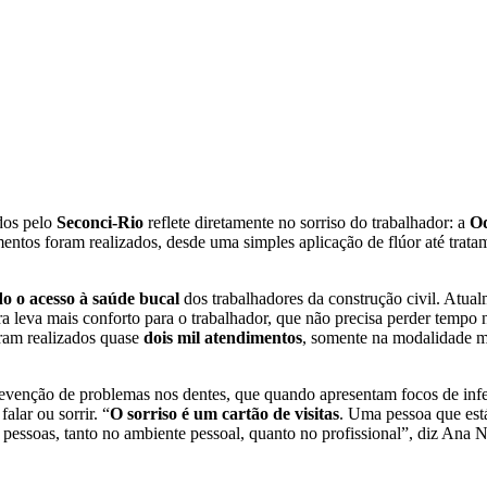
dos pelo
Seconci-Rio
reflete diretamente no sorriso do trabalhador: a
Od
mentos foram realizados, desde uma simples aplicação de flúor até trata
o o acesso à saúde bucal
dos trabalhadores da construção civil. Atua
ra leva mais conforto para o trabalhador, que não precisa perder tempo
oram realizados quase
dois mil atendimentos
, somente na modalidade m
evenção de problemas nos dentes, que quando a
presentam focos de inf
alar ou sorrir. “
O sorriso é um cartão de visitas
. Uma pessoa que está
as pessoas, tanto no ambiente pessoal, quanto no profissional”, diz Ana 