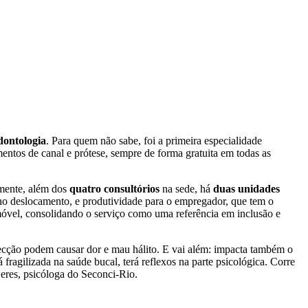
ontologia
. Para quem não sabe, foi a primeira especialidade
mentos de canal e prótese, sempre de forma gratuita em todas as
lmente, além dos
quatro consultórios
na sede, há
duas unidades
 no deslocamento, e produtividade para o empregador, que tem o
óvel, consolidando o serviço como uma referência em inclusão e
ecção podem causar dor e mau hálito. E vai além: impacta também o
 fragilizada na saúde bucal, terá reflexos na parte psicológica. Corre
Neres, psicóloga do Seconci-Rio.