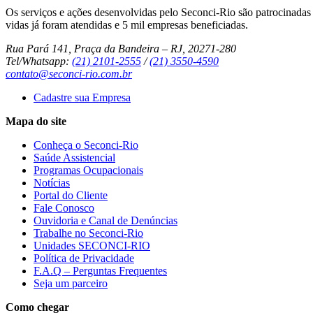
Os serviços e ações desenvolvidas pelo Seconci-Rio são patrocinadas p
vidas já foram atendidas e 5 mil empresas beneficiadas.
Rua Pará 141, Praça da Bandeira – RJ, 20271-280
Tel/Whatsapp:
(21) 2101-2555
/
(21) 3550-4590
contato@seconci-rio.com.br
Cadastre sua Empresa
Mapa do site
Conheça o Seconci-Rio
Saúde Assistencial
Programas Ocupacionais
Notícias
Portal do Cliente
Fale Conosco
Ouvidoria e Canal de Denúncias
Trabalhe no Seconci-Rio
Unidades SECONCI-RIO
Política de Privacidade
F.A.Q – Perguntas Frequentes
Seja um parceiro
Como chegar