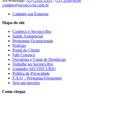
Tel/Whatsapp:
(21) 2101-2555
/
(21) 3550-4590
contato@seconci-rio.com.br
Cadastre sua Empresa
Mapa do site
Conheça o Seconci-Rio
Saúde Assistencial
Programas Ocupacionais
Notícias
Portal do Cliente
Fale Conosco
Ouvidoria e Canal de Denúncias
Trabalhe no Seconci-Rio
Unidades SECONCI-RIO
Política de Privacidade
F.A.Q – Perguntas Frequentes
Seja um parceiro
Como chegar