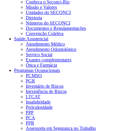
Conheça o Seconci-Rio
Missão e Valores
Unidades do SECONCI
Diretoria
Números do SECONCI
Documentos e Regulamentações
Convenção Coletiva
Saúde Assistencial
Atendimento Médico
Atendimento Odontológico
Serviço Social
Exames complementares
Ótica e Farmácia
Programas Ocupacionais
PCMSO
PGR
Inventário de Riscos
Inexistência de Riscos
LTCAT
Insalubridade
Periculosidade
PPP
PCA
PPR
Assessoria em Segurança no Trabalho